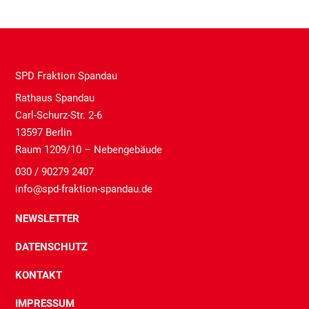
selling
two
of
the
most
SPD Fraktion Spandau
mandatory
Rathaus Spandau
sister
Carl-Schurz-Str. 2-6
Enterobacteriaceae
13597 Berlin
in
Raum 1209/10 – Nebengebäude
the
order,
030 / 90279 2407
overlap
info@spd-fraktion-spandau.de
a
responsible
NEWSLETTER
health
in
DATENSCHUTZ
how
KONTAKT
drugs
get
IMPRESSUM
complementary