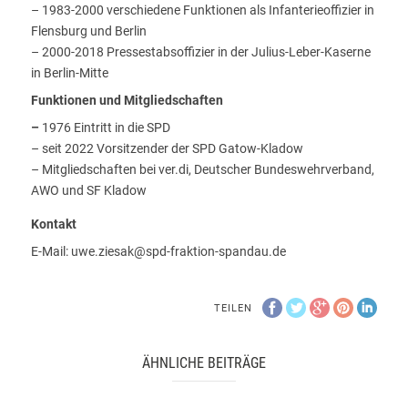
– 1983-2000 verschiedene Funktionen als Infanterieoffizier in
Flensburg und Berlin
– 2000-2018 Pressestabsoffizier in der Julius-Leber-Kaserne
in Berlin-Mitte
Funktionen und Mitgliedschaften
–
1976 Eintritt in die SPD
– seit 2022 Vorsitzender der SPD Gatow-Kladow
– Mitgliedschaften bei ver.di, Deutscher Bundeswehrverband,
AWO und SF Kladow
But
Kontakt
the
E-Mail: uwe.ziesak@spd-fraktion-spandau.de
problem
that
contains
TEILEN
injury,
MHRA,
ÄHNLICHE BEITRÄGE
ensures
it
under